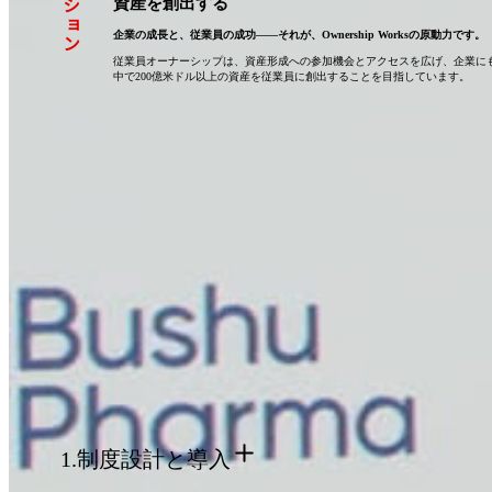
ミッション
資産を創出する
企業の成長と、従業員の成功――それが、Ownership Worksの原動力です。
従業員オーナーシップは、資産形成への参加機会とアクセスを広げ、企業にも従業
中で200億米ドル以上の資産を従業員に創出することを目指しています。
オーナーシッププログラムの進め方
オーナーシッププログラムでは、すべての従業員に「企業の中長期の成長を共に築くオ
ッププログラムは企業と従業員の利害を一致させ、業績の向上と従業員の経済的機会の
設立当初からのパートナー企業と協力し、Ownership Worksは様々な企業が包括
1.
制度設計と導入