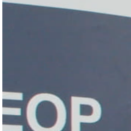
Own
価値
してい
ーシ
らし
させ