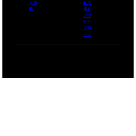
入事
利用
例
規約
アク
セシ
ビリ
ティ
© 2026 Ownership Works