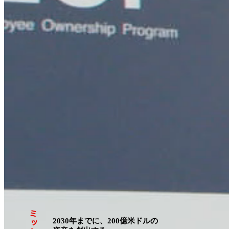
だけ
正に
と考
みを
Own
Owne
2030年までに、200億米ドルの