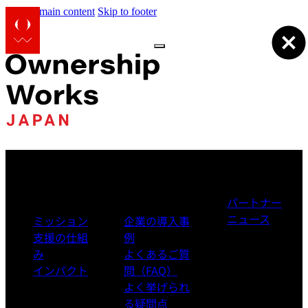
Skip to main content
Skip to footer
私たちの理念
私たちの活動意
私たちについて
と活動
義
パートナー
ニュース
ミッション
企業の導入事
支援の仕組
例
み
よくあるご質
インパクト
問（FAQ）
よく挙げられ
る疑問点