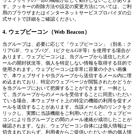
ウェブサイトの一部の機能が正しく動作しないことがありま
す。クッキーの削除方法や設定の変更方法については、ご利
用のブラウザまたはインターネットサービスプロバイダの公
式サイトで詳細をご確認ください。
4. ウェブビーコン（Web Beacon）
当グループは、必要に応じて「ウェブビーコン」（別名：ク
リアGIF、ウェブバグ、1ピクセルGIF等）を使用する場合が
あります。ウェブビーコンは、当グループから送信したEメ
ールの開封状況等、個人を特定しない情報を取得する目的で
使用されます。ウェブビーコンは非常に容量の小さい画像
で、本ウェブサイトや当グループから送信するメール内に埋
め込まれており、特定のウェブページが閲覧されたかどうか
を当グループにおいて把握することができます。一例とし
て、当グループからのメールを受信することに同意いただい
ている場合、本ウェブサイト上の特定の機能の利用を促すメ
ールを送信することがあります。当該メール内のリンクをク
リックし、実際に当該機能をご利用いただくと、ウェブビー
コンにより当グループとの間のメール連絡が成功したことが
確認されます。なお、ウェブビーコン自体には個人情報は一
切含まれておらず、利用者からご提供いただいた他の個人情